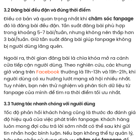
3.2 Đăng bài đều đặn và đúng thời điểm
Điều cơ bản và quan trọng nhất khi
chăm sóc fanpage
đó là đăng bài đều đặn. Tần suất đăng bài phù hợp
trong khoảng 5-7 bài/tuần, nhưng không nên thấp hơn
3 bài/tuần. Giữ tần suất đăng bài giúp fanpage không
bị người dùng lãng quên.
Ngoài ra, thời gian đăng bài là chìa khóa mở ra cánh
cửa tiếp cận người dùng. Theo nghiên cứu, các khung
giờ vàng trên
Facebook
thường là 11h-13h và 19h-21h, khi
người dùng có xu hướng lướt mạng xã hội nhiều nhất.
Tuy nhiên, bạn nên thử nghiệm và phân tích dữ liệu từ
fanpage của mình để tìm ra thời điểm tối ưu nhất.
3.3 Tương tác nhanh chóng với người dùng
Tốc độ phản hồi khách hàng cũng là thước đo đánh giá
độ hiệu quả của việc phát triển fanpage. Khách hàng
luôn mong đợi câu trả lời sớm nhất có thể sau khi gửi
tin nhắn hoặc bình luận. Nếu bạn không thể tự quản lý,