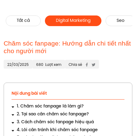
Trang chủ
Digital Marketing
Chăm sóc fanpage:
Hướng dẫn chi tiết nhất cho người mới
Tất cả
Digital Marketing
Seo
Chăm sóc fanpage: Hướng dẫn chi tiết nhất
cho người mới
22/03/2025
680
Lượt xem
Chia sẻ
Nội dung bài viết
1. Chăm sóc fanpage là làm gì?
2. Tại sao cần chăm sóc fanpage?
3. Cách chăm sóc fanpage hiệu quả
4. Lỗi cần tránh khi chăm sóc fanpage