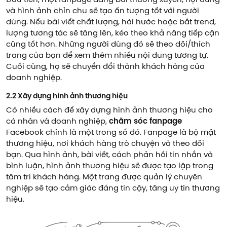
Đầu tiên, một fanpage đăng bài thường xuyên, nội dung
và hình ảnh chỉn chu sẽ tạo ấn tượng tốt với người
dùng. Nếu bài viết chất lượng, hài hước hoặc bắt trend,
lượng tương tác sẽ tăng lên, kéo theo khả năng tiếp cận
cũng tốt hơn. Những người dùng đó sẽ theo dõi/thích
trang của bạn để xem thêm nhiều nội dung tương tự.
Cuối cùng, họ sẽ chuyển đổi thành khách hàng của
doanh nghiệp.
2.2 Xây dựng hình ảnh thương hiệu
Có nhiều cách để xây dựng hình ảnh thương hiệu cho
cá nhân và doanh nghiệp,
chăm sóc fanpage
Facebook chính là một trong số đó. Fanpage là bộ mặt
thương hiệu, nơi khách hàng trò chuyện và theo dõi
bạn. Qua hình ảnh, bài viết, cách phản hồi tin nhắn và
bình luận, hình ảnh thương hiệu sẽ được tạo lập trong
tâm trí khách hàng. Một trang được quản lý chuyên
nghiệp sẽ tạo cảm giác đáng tin cậy, tăng uy tín thương
hiệu.