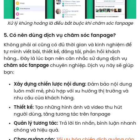
Xử lý khủng hoảng là điều bắt buộc khi chăm sóc fanpage
5. Có nên dùng dịch vụ chăm sóc fanpage?
Không phải ai cũng có đủ thời gian và kinh nghiệm để
tự mình viết bài, thiết kế, đăng tải, phản hồi khách
hàng… Đây là lúc bạn nên cân nhắc sử dụng dịch vụ
chăm sóc fanpage
chuyên nghiệp. Dịch vụ này sẽ giúp
bạn:
Xây dựng chiến lược nội dung:
Đảm bảo nội dung
luôn mới mẻ, phù hợp với xu hướng thị trường và
nhu cầu của khách hàng.
Thiết kế:
Tạo những hình ảnh và video thu hút
người dùng, tăng tương tác trên fanpage
Quản lý tương tác:
Trả lời tin nhắn, bình luận nhanh
chóng và hiệu quả.
Chạy quảng cáo:
Tối ưu hóa chiến dịch quảng cáo