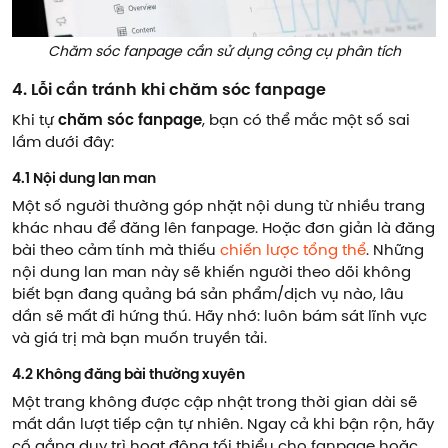
Chăm sóc fanpage cần sử dụng công cụ phân tích
4. Lỗi cần tránh khi chăm sóc fanpage
Khi tự
chăm sóc fanpage
, bạn có thể mắc một số sai
lầm dưới đây:
4.1 Nội dung lan man
Một số người thường góp nhặt nội dung từ nhiều trang
khác nhau để đăng lên fanpage. Hoặc đơn giản là đăng
bài theo cảm tính mà thiếu
chiến lược tổng thể
. Những
nội dung lan man này sẽ khiến người theo dõi không
biết bạn đang quảng bá sản phẩm/dịch vụ nào, lâu
dần sẽ mất đi hứng thú. Hãy nhớ: luôn bám sát lĩnh vực
và giá trị mà bạn muốn truyền tải.
4.2 Không đăng bài thường xuyên
Một trang không được cập nhật trong thời gian dài sẽ
mất dần lượt tiếp cận tự nhiên. Ngay cả khi bận rộn, hãy
cố gắng duy trì hoạt động tối thiểu cho fanpage hoặc