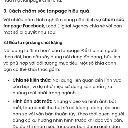
hữu một fanpage chỉn chu.
3. Cách chăm sóc fanpage hiệu quả
Với nhiều năm kinh nghiệm cung cấp dịch vụ
chăm sóc
fanpage Facebook
, Lead Digital Agency chia sẻ với bạn
một số bí quyết như sau:
3.1 Đầu tư nội dung chất lượng
Nội dung là “linh hồn” của fanpage. Để thu hút người
theo dõi, bạn cần xây dựng nội dung đa dạng, hữu ích
và phù hợp với đối tượng mục tiêu. Một số khía cạnh
bạn có thể khai thác gồm:
Chia sẻ kiến thức:
Nội dung liên quan đến lĩnh vực
của bạn, ví dụ như mẹo sử dụng sản phẩm, xu
hướng mới nhất trong ngành.
Hình ảnh bắt mắt:
Những video và hình ảnh bắt
mắt, thumbnail thu hút sẽ có lượng tương tác cao
hơn so với văn bản thuần túy. Theo thói quen, người
dùng có xu hướng nhìn hình trước khi đọc văn bản.
Do đó khi chăm sóc fanpage, bạn đừng quên đầu