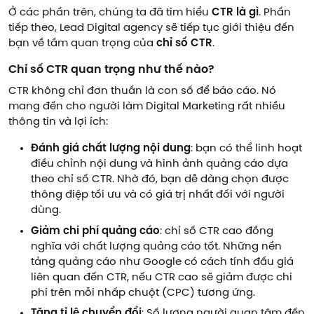
Ở các phần trên, chúng ta đã tìm hiểu
CTR là gì
. Phần
tiếp theo, Lead Digital agency sẽ tiếp tục giới thiệu đến
bạn về tầm quan trọng của
chỉ số CTR
.
Chỉ số CTR quan trọng như thế nào?
CTR không chỉ đơn thuần là con số để báo cáo. Nó
mang đến cho người làm Digital Marketing rất nhiều
thông tin và lợi ích:
Đánh giá chất lượng nội dung
: bạn có thể linh hoạt
điều chỉnh nội dung và hình ảnh quảng cáo dựa
theo chỉ số CTR. Nhờ đó, bạn dễ dàng chọn được
thông điệp tối ưu và có giá trị nhất đối với người
dùng.
Giảm chi phí quảng cáo
: chỉ số CTR cao đồng
nghĩa với chất lượng quảng cáo tốt. Những nền
tảng quảng cáo như Google có cách tính đấu giá
liên quan đến CTR, nếu CTR cao sẽ giảm được chi
phí trên mỗi nhấp chuột (CPC) tương ứng.
Tăng tỉ lệ chuyển đổi
: Số lượng người quan tâm đến