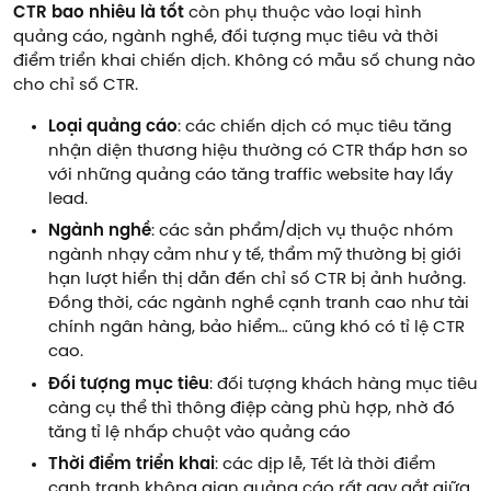
CTR bao nhiêu là tốt
còn phụ thuộc vào loại hình
quảng cáo, ngành nghề, đối tượng mục tiêu và thời
điểm triển khai chiến dịch. Không có mẫu số chung nào
cho chỉ số CTR.
Loại quảng cáo
: các chiến dịch có mục tiêu tăng
nhận diện thương hiệu thường có CTR thấp hơn so
với những quảng cáo tăng traffic website hay lấy
lead.
Ngành nghề
: các sản phẩm/dịch vụ thuộc nhóm
ngành nhạy cảm như y tế, thẩm mỹ thường bị giới
hạn lượt hiển thị dẫn đến chỉ số CTR bị ảnh hưởng.
Đồng thời, các ngành nghề cạnh tranh cao như tài
chính ngân hàng, bảo hiểm… cũng khó có tỉ lệ CTR
cao.
Đối tượng mục tiêu
: đối tượng khách hàng mục tiêu
càng cụ thể thì thông điệp càng phù hợp, nhờ đó
tăng tỉ lệ nhấp chuột vào quảng cáo
Thời điểm triển khai
: các dịp lễ, Tết là thời điểm
cạnh tranh không gian quảng cáo rất gay gắt giữa