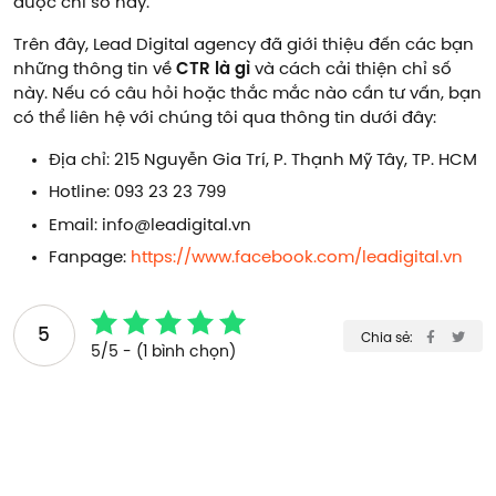
được chỉ số này.
Trên đây, Lead Digital agency đã giới thiệu đến các bạn
những thông tin về
CTR là gì
và cách cải thiện chỉ số
này. Nếu có câu hỏi hoặc thắc mắc nào cần tư vấn, bạn
có thể liên hệ với chúng tôi qua thông tin dưới đây:
Địa chỉ: 215 Nguyễn Gia Trí, P. Thạnh Mỹ Tây, TP. HCM
Hotline: 093 23 23 799
Email: info@leadigital.vn
Fanpage:
https://www.facebook.com/leadigital.vn
5
Chia sẻ:
5/5 - (1 bình chọn)
Xem thêm