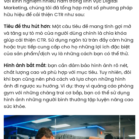
Với kinh nghiệm nhiều năm trong lĩnh vực Digital
Marketing, chúng tôi đã tổng hợp một số phương pháp
hữu hiệu để cải thiện CTR như sau:
Tiêu đề thu hút hơn
: Một câu tiêu đề mang tính gợi mở
và tăng sự tò mò của người dùng chính là chìa khóa
giúp cải thiện CTR. Sử dụng ngôn từ tràn đầy cảm hứng
hoặc trực tiếp cung cấp cho họ những lợi ích đặc biệt
của sản phẩm/dịch vụ là những cách bạn có thể thử.
Hình ảnh bắt mắt
: bạn cần đảm bảo hình ảnh rõ nét,
chất lượng cao và phù hợp với mục tiêu. Tuy nhiên, đôi
khi bạn cũng nên phá cách và lựa chọn những hình
ảnh đi ngược xu hướng. Ví dụ: thay vì quảng cáo phòng
gym với những chàng trai cơ bắp, bạn có thể sử dụng
hình ảnh những người bình thường tập luyện nâng cao
sức khỏe.